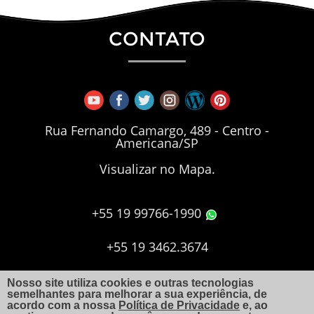
CONTATO
Rua Fernando Camargo, 489 - Centro -
Americana/SP
Visualizar no Mapa.
+55 19 99766-1990
+55 19 3462.3674
+55 19 3406.7173
Nosso site utiliza cookies e outras tecnologias
semelhantes para melhorar a sua experiência, de
acordo com a nossa
Política de Privacidade
e, ao