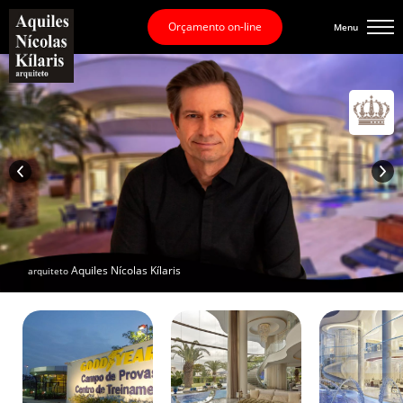
Orçamento on-line
Menu
Aquiles Nícolas Kílaris
arquiteto