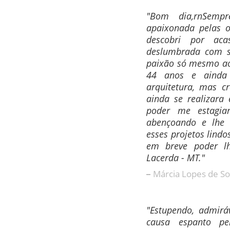
"Bom dia,rnSempr
apaixonada pelas 
descobri por ac
deslumbrada com su
paixão só mesmo ao 
44 anos e ainda
arquitetura, mas c
ainda se realizara
poder me estagia
abençoando e lhe 
esses projetos lindo
em breve poder l
Lacerda - MT."
Márcia Lopes de S
"Estupendo, admiráv
causa espanto pe