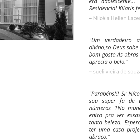
era adolescente..
Residencial Kílaris 
Nilcéia Hellen Lace
"Um verdadeiro a
divino,so Deus sabe 
bom gosto.As obras
aprecia o belo."
sueli vieira de souz
"Parabéns!!! Sr Nícol
sou super fã de 
números 1No mun
entro pra ver essa
tanta beleza. Esper
ter uma casa proje
abraço."