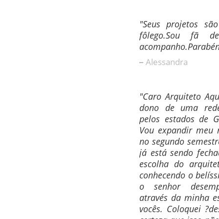
"Seus projetos são
fôlego.Sou fã d
acompanho.Parabéns!!
Alessandra
"Caro Arquiteto Aqu
dono de uma rede
pelos estados de G
Vou expandir meu n
no segundo semestre
já está sendo fech
escolha do arquite
conhecendo o belís
o senhor desempe
através da minha es
vocês. Coloquei ?de