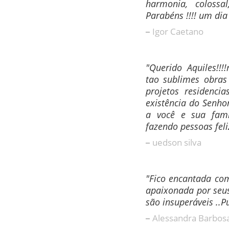
harmonia, colossal
Parabéns !!!! um dia
Igor Caetano
"Querido Aquiles!!!
tao sublimes obras
projetos residenci
existência do Senho
a você e sua famí
fazendo pessoas feli
uedson silva
"Fico encantada com
apaixonada por seus
são insuperáveis ..Pura
Alessandra Barbos