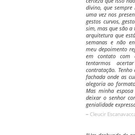
certeza que isso nã
divino, que sempre
uma vez nos presen
gestos curvos, gest
sim, mas que são a 
arquitetura que es
semanas e não enc
meu depoimento reg
em contato com 
tentarmos acerta
contratação. Tenho
fachada onde as c
alegoria ao format
Mas minha esposa a
deixar o senhor co
genialidade expres
Cleucir Escanavacca