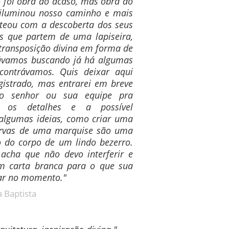
o foi obra do acaso, mas obra do
 iluminou nosso caminho e mais
teou com a descoberta dos seus
os que partem de uma lapiseira,
transposição divina em forma de
távamos buscando já há algumas
ontrávamos. Quis deixar aqui
istrado, mas entrarei em breve
o senhor ou sua equipe pra
r os detalhes e a possível
 algumas ideias, como criar uma
urvas de uma marquise são uma
o do corpo de um lindo bezerro.
cha que não devo interferir e
m carta branca para o que sua
sar no momento."
 Baptista