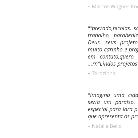
Marcos Wagner Ro
""prezado,nicolas.
trabalho, parabeni
Deus. seus projet
muito carinho e prof
em contato,quero 
...rn"Lindos projetos
Terezinha
"Imagina uma cidad
seria um paraíso.
especial para Iara 
que apresenta os pro
Natália Bello