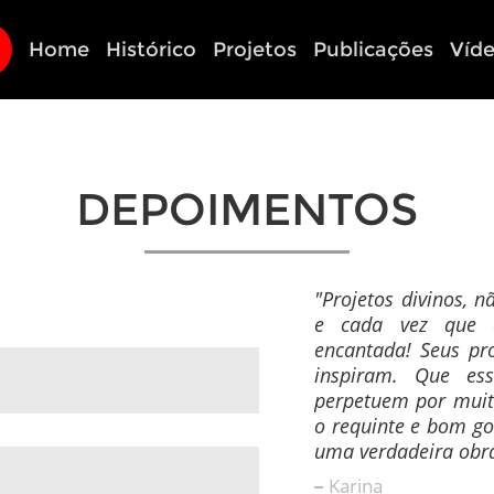
Home
Histórico
Projetos
Publicações
Víd
DEPOIMENTOS
"Projetos divinos, n
e cada vez que e
encantada! Seus pro
inspiram. Que ess
perpetuem por muit
o requinte e bom g
uma verdadeira obra
Karina