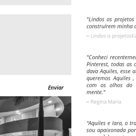
"Lindos os projetos
construírem minha 
Lindos is projetosF
"Conheci recentemen
Pinterest, todas as
dava Aquiles, esse 
queremos Aquiles ,
com os olhos do 
mente."
Regina Maria
"Aquiles e Iara, o tr
sou apaixonada por