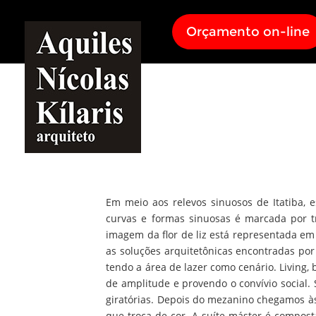
Orçamento on-line
Em meio aos relevos sinuosos de Itatiba, e
curvas e formas sinuosas é marcada por t
imagem da flor de liz está representada e
as soluções arquitetônicas encontradas por 
tendo a área de lazer como cenário. Living,
de amplitude e provendo o convívio social
giratórias. Depois do mezanino chegamos às 
que troca de cor. A suíte máster é compos