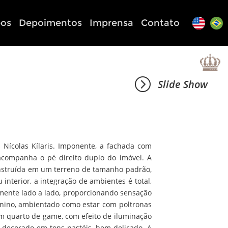
eos
Depoimentos
Imprensa
Contato
Slide Show
s Nícolas Kílaris. Imponente, a fachada com
acompanha o pé direito duplo do imóvel. A
onstruída em um terreno de tamanho padrão,
interior, a integração de ambientes é total,
samente lado a lado, proporcionando sensação
anino, ambientado como estar com poltronas
 um quarto de game, com efeito de iluminação
 decorado em tons pastéis, bem delicado. A