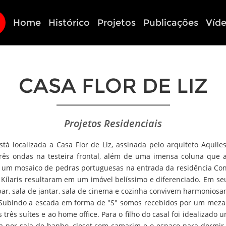
Home
Histórico
Projetos
Publicações
Víd
CASA FLOR DE LIZ
Projetos Residenciais
stá localizada a Casa Flor de Liz, assinada pelo arquiteto Aquile
rês ondas na testeira frontal, além de uma imensa coluna que 
m um mosaico de pedras portuguesas na entrada da residência C
Kílaris resultaram em um imóvel belíssimo e diferenciado. Em seu 
 bar, sala de jantar, sala de cinema e cozinha convivem harmonio
. Subindo a escada em forma de "S" somos recebidos por um mez
três suítes e ao home office. Para o filho do casal foi idealizado
ta por sala de banho, closet com camarim e o espaço para dormir,