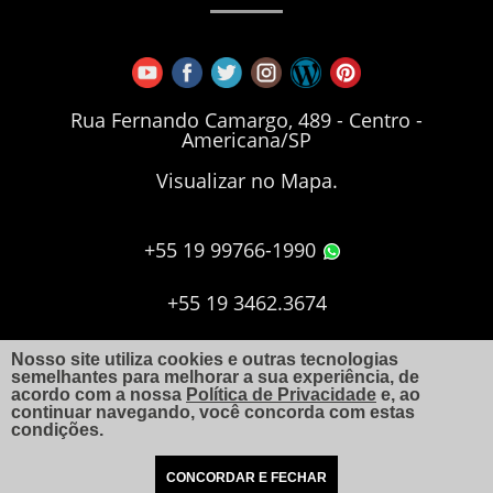
Rua Fernando Camargo, 489 - Centro -
Americana/SP
Visualizar no Mapa.
+55 19 99766-1990
+55 19 3462.3674
+55 19 3406.7173
Nosso site utiliza cookies e outras tecnologias
semelhantes para melhorar a sua experiência, de
acordo com a nossa
Política de Privacidade
e, ao
continuar navegando, você concorda com estas
aquiles@arquitetoaquiles.com.br
condições.
CONCORDAR E FECHAR