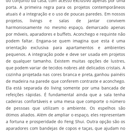
do conjunto da casa, com acesso exclusivo apenas por uma
porta. A primeira regra para os projetos contemporâneos
atuais é a integração e o uso de poucas paredes. Em nossos
projetos, livings e salas de jantar convivem
harmoniosamente no mesmo espaço, demarcado apenas
por móveis, aparadores e buffets. Aconchego e requinte não
podem faltar. Engana-se quem imagina que esta é uma
orientação exclusiva para apartamentos e ambientes
pequenos. A integração pode e deve ser usada em projetos
de qualquer tamanho. Existem muitas opções de lustres,
que podem variar de tecidos nobres até delicados cristais. A
cozinha projetada nas cores branca e preta, ganhou painéis
de madeira na parede que conferem contraste e aconchego.
Ela está separada do living somente por uma bancada de
refeições rápidas. É fundamental ainda que a sala tenha
cadeiras confortáveis e uma mesa que comporte o número
de pessoas que utilizam o ambiente. Os espelhos são
ótimos aliados. Além de ampliar o espaço, eles representam
a fortuna e prosperidade do Feng Shui. Outra opção são os
aparadores com bandejas de copos e taças, que ajudam no