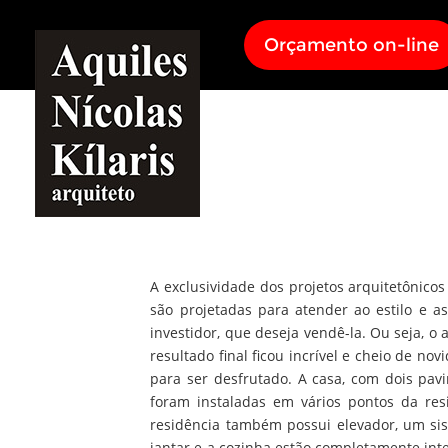
Orçamento on-line
A exclusividade dos projetos arquitetônicos
são projetadas para atender ao estilo e a
investidor, que deseja vendê-la. Ou seja, o 
resultado final ficou incrível e cheio de n
para ser desfrutado. A casa, com dois pa
foram instaladas em vários pontos da res
residência também possui elevador, um sist
jantar e a cozinha estão completamente int