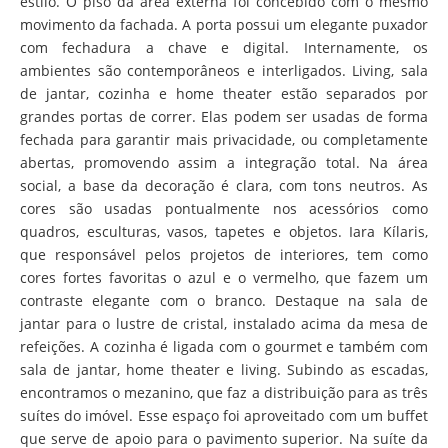
estilo. O piso da área externa foi concebido com o mesmo
movimento da fachada. A porta possui um elegante puxador
com fechadura a chave e digital. Internamente, os
ambientes são contemporâneos e interligados. Living, sala
de jantar, cozinha e home theater estão separados por
grandes portas de correr. Elas podem ser usadas de forma
fechada para garantir mais privacidade, ou completamente
abertas, promovendo assim a integração total. Na área
social, a base da decoração é clara, com tons neutros. As
cores são usadas pontualmente nos acessórios como
quadros, esculturas, vasos, tapetes e objetos. Iara Kílaris,
que responsável pelos projetos de interiores, tem como
cores fortes favoritas o azul e o vermelho, que fazem um
contraste elegante com o branco. Destaque na sala de
jantar para o lustre de cristal, instalado acima da mesa de
refeições. A cozinha é ligada com o gourmet e também com
sala de jantar, home theater e living. Subindo as escadas,
encontramos o mezanino, que faz a distribuição para as três
suítes do imóvel. Esse espaço foi aproveitado com um buffet
que serve de apoio para o pavimento superior. Na suíte da