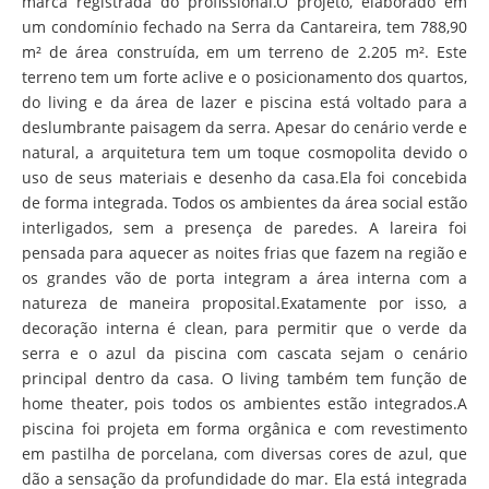
marca registrada do profissional.O projeto, elaborado em
um condomínio fechado na Serra da Cantareira, tem 788,90
m² de área construída, em um terreno de 2.205 m². Este
terreno tem um forte aclive e o posicionamento dos quartos,
do living e da área de lazer e piscina está voltado para a
deslumbrante paisagem da serra. Apesar do cenário verde e
natural, a arquitetura tem um toque cosmopolita devido o
uso de seus materiais e desenho da casa.Ela foi concebida
de forma integrada. Todos os ambientes da área social estão
interligados, sem a presença de paredes. A lareira foi
pensada para aquecer as noites frias que fazem na região e
os grandes vão de porta integram a área interna com a
natureza de maneira proposital.Exatamente por isso, a
decoração interna é clean, para permitir que o verde da
serra e o azul da piscina com cascata sejam o cenário
principal dentro da casa. O living também tem função de
home theater, pois todos os ambientes estão integrados.A
piscina foi projeta em forma orgânica e com revestimento
em pastilha de porcelana, com diversas cores de azul, que
dão a sensação da profundidade do mar. Ela está integrada