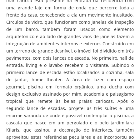
mar carioca está presente na entrada da residência com
uma grande laje em forma de onda que percorre toda a
frente da casa, concebendo a ela um movimento inusitado.
Círculos de vidro, que funcionam como janelas de inspeção
de um barco, também foram usados como elemento
arquitetônico e ao lado de grandes vãos de janelas fazem a
integração de ambientes internos e externos.Construído em
um terreno de grande desnível, o imóvel foi dividido em três
pavimentos, com dois lances de escada. No primeiro, hall de
entrada, living e o lavabo recebem o visitante. Subindo o
primeiro lance de escada estão localizados a cozinha, sala
de jantar, home theater. A área de lazer com espaço
gourmet, piscina em formato orgânico, uma ducha com
design exclusivo assinado por mim, academia e paisagismo
tropical que remete às belas praias cariocas. Após o
segundo lance de escadas, projetei as três suítes e uma
enorme varanda de onde é possível contemplar a piscina, a
cascata que nasce em um pergolado e o belo jardim.Iara
Kílaris, que assinou a decoração de interiores, também
aproveitou estas referências peculiares e as incorporou ao