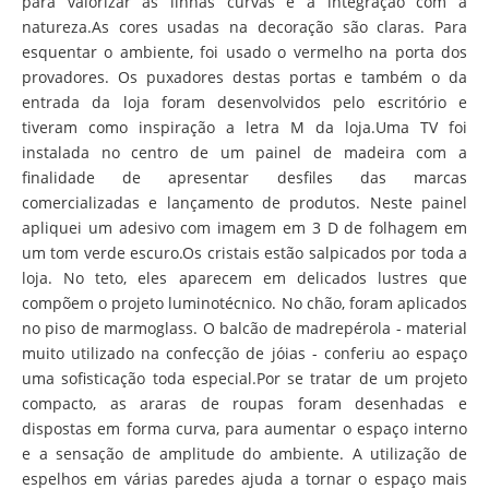
para valorizar as linhas curvas e a integração com a
natureza.As cores usadas na decoração são claras. Para
esquentar o ambiente, foi usado o vermelho na porta dos
provadores. Os puxadores destas portas e também o da
entrada da loja foram desenvolvidos pelo escritório e
tiveram como inspiração a letra M da loja.Uma TV foi
instalada no centro de um painel de madeira com a
finalidade de apresentar desfiles das marcas
comercializadas e lançamento de produtos. Neste painel
apliquei um adesivo com imagem em 3 D de folhagem em
um tom verde escuro.Os cristais estão salpicados por toda a
loja. No teto, eles aparecem em delicados lustres que
compõem o projeto luminotécnico. No chão, foram aplicados
no piso de marmoglass. O balcão de madrepérola - material
muito utilizado na confecção de jóias - conferiu ao espaço
uma sofisticação toda especial.Por se tratar de um projeto
compacto, as araras de roupas foram desenhadas e
dispostas em forma curva, para aumentar o espaço interno
e a sensação de amplitude do ambiente. A utilização de
espelhos em várias paredes ajuda a tornar o espaço mais