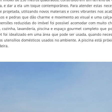
tiga, e dar a ela um toque contemporâneo. Para atender estas nec
foi projetada, utilizando novos materiais e cores vibrantes nos 
risos e pedras que dão charme e movimento ao visual e uma calç
imensões reduzidas do imóvel foi possível acomodar com muito c
r, cozinha, lavanderia, piscina e espaço gourmet completo que
et foi idealizado em uma área que pode ser usada, quando nece
 os utensílios domésticos usados no ambiente. A piscina está pr
deira.