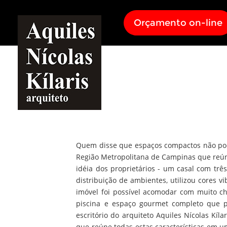
Orçamento on-line
Quem disse que espaços compactos não podem
Região Metropolitana de Campinas que reún
idéia dos proprietários - um casal com trê
distribuição de ambientes, utilizou cores 
imóvel foi possível acomodar com muito ch
piscina e espaço gourmet completo que 
escritório do arquiteto Aquiles Nícolas Kí
que reúne todas estas características em u