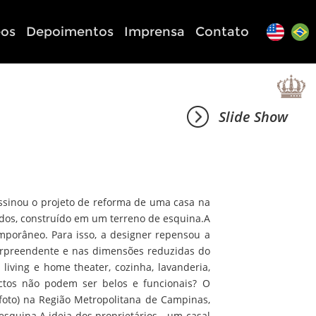
eos
Depoimentos
Imprensa
Contato
Slide Show
assinou o projeto de reforma de uma casa na
dos, construído em um terreno de esquina.A
emporâneo. Para isso, a designer repensou a
 surpreendente e nas dimensões reduzidas do
iving e home theater, cozinha, lavanderia,
tos não podem ser belos e funcionais? O
 foto) na Região Metropolitana de Campinas,
squina.A ideia dos proprietários - um casal