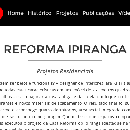
Home
Histórico
Projetos
Publicações
Víd
REFORMA IPIRANGA
Projetos Residenciais
 ser belos e funcionais? A designer de interiores Iara Kílaris 
e todas estas características em um imóvel de 250 metros quadra
s filhos - era repaginar a casa antiga, e dar a ela um toque cont
vibrantes e novos materiais de acabamento. O resultado final foi
arme e aconchego quatro dormitórios, área social integrada com l
pode ser usado como garagem.Quem disse que espaços compac
laris executou o projeto da Casa Reforma do Ipiranga (destaque na
m imóvel de 250 metros quadrados, construído em um terreno de e