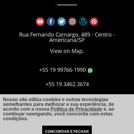
Rua Fernando Camargo, 489 - Centro -
Americana/SP
View on Map.
+55 19 99766-1990
+55 19 3462.3674
+55 19 3406.7173
Nosso site utiliza cookies e outras tecnologias
semelhantes para melhorar a sua experiência, de
acordo com a nossa
Política de Privacidade
e, ao
continuar navegando, você concorda com estas
aquiles@arquitetoaquiles.com.br
condições.
CONCORDAR E FECHAR