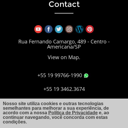
Contact
Rua Fernando Camargo, 489 - Centro -
Americana/SP
View on Map.
+55 19 99766-1990
+55 19 3462.3674
+55 19 3406.7173
Nosso site utiliza cookies e outras tecnologias
semelhantes para melhorar a sua experiência, de
acordo com a nossa
Política de Privacidade
e, ao
continuar navegando, você concorda com estas
aquiles@arquitetoaquiles.com.br
condições.